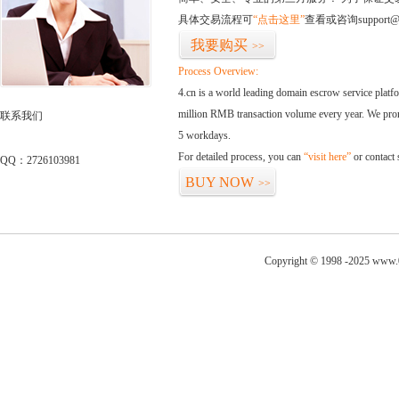
具体交易流程可
“点击这里”
查看或咨询support@
我要购买
>>
Process Overview:
4.cn is a world leading domain escrow service plat
million RMB transaction volume every year. We promi
联系我们
5 workdays.
For detailed process, you can
“visit here”
or contact
QQ：2726103981
BUY NOW
>>
Copyright © 1998 -2025 www.0