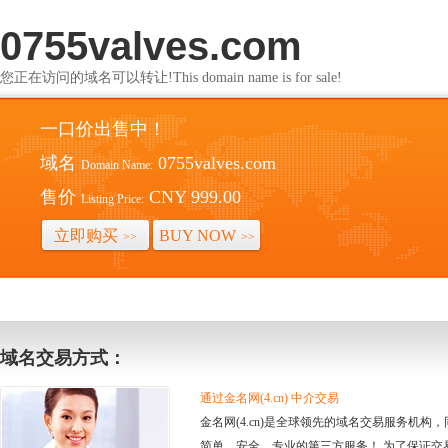
0755valves.com
您正在访问的域名可以转让!This domain name is for sale!
一口价出售中！
域名
0755valves.com
Domain Name:
售价
CNY 999.00
Listing Price:
立即购买
BUY NOW
>>
>>
域名交易方式：
通过金名网(4.cn) 中介交易
金名网(4.cn)是全球领先的域名交易服务机
简单、安全、专业的第三方服务！ 为了保证交